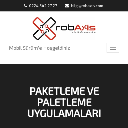
0224 342 27 27
bilgi@robaxis.com
Mobil Sürüm'e Hoşgeldiniz
Toggle
navigati
PAKETLEME VE
PALETLEME
UYGULAMALARI